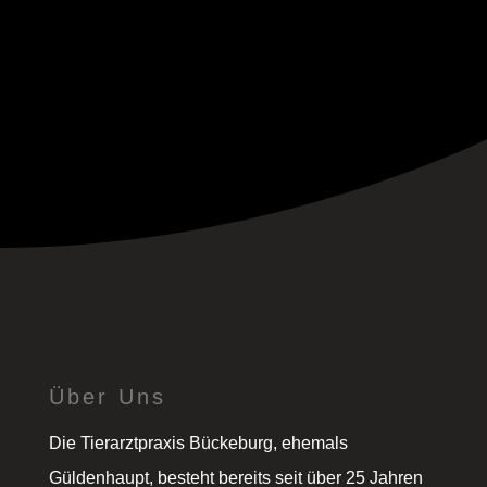
bueckeburg.de
Sprechzeiten:
Montag bis Freitag
10:00 – 11:00 Uhr,
15:00 – 17:00 Uhr und nach
Vereinbarung
Über Uns
Die Tierarztpraxis Bückeburg, ehemals
Güldenhaupt, besteht bereits seit über 25 Jahren