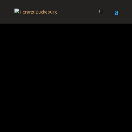
MIT HERZ & VERSTAND
Tierarztpraxis
Bückeburg
Tel.:
05722-3544
E-Mail:
praxis(at)tierarzt-